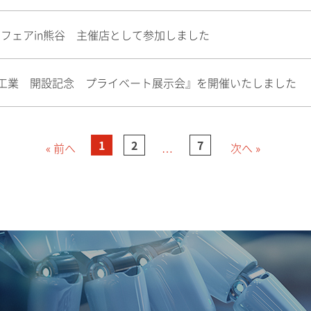
ックフェアin熊谷 主催店として参加しました
ー工業 開設記念 プライベート展示会』を開催いたしました
1
2
7
« 前へ
次へ »
…